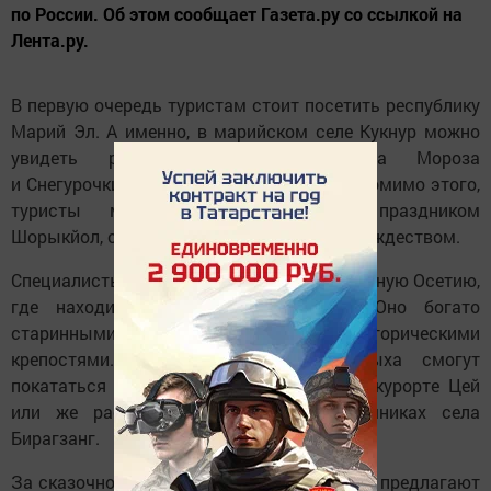
по России. Об этом сообщает Газета.ру со ссылкой на
Лента.ру.
В первую очередь туристам стоит посетить республику
Марий Эл. А именно, в марийском селе Кукнур можно
увидеть резиденцию местных Деда Мороза
и Снегурочки Йушту Кугаза и Лумударь. Помимо этого,
туристы могут познакомиться с праздником
Шорыкйол, он отмечается в один день с Рождеством.
Специалисты отметили к посещению Северную Осетию,
где находится Куртатинское ущелье. Оно богато
старинными поселениями и историческими
крепостями. Любители активного отдыха смогут
покататься на лыжах или сноуборде на курорте Цей
или же расслабиться в горячих источниках села
Бирагзанг.
За сказочной атмосферой эксперты также предлагают