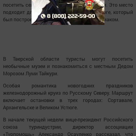
посетить село Абалак в Тюменской области. Это место
подходит для встречи Нового года в остроге, который
был построен в эпоху покорения Сибири Ермаком.
В Тверской области туристы могут посетить
необычные музеи и познакомиться с местным Дедом
Морозом Луми Тайкури.
Особая романтика новогодних праздников
железнодорожный круиз по Русскому Северу. Маршрут
включает остановки в трех городах: Сортавале,
Архангельске и Великом Устюге.
В начале текущей недели вице-президент Российского
союза туриндустрии, директор ассоциации
«Турпомощь» Александр Осауленко рассказал, что