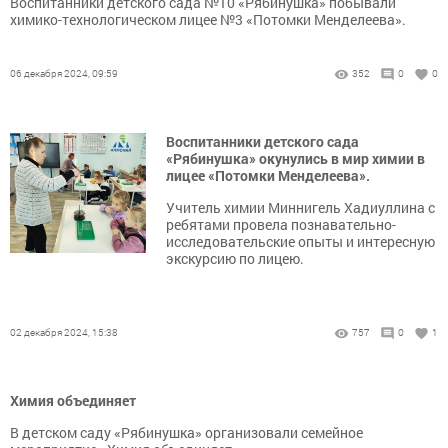
Воспитанники детского сада №10 «Рябинушка» побывали
химико-технологическом лицее №3 «Потомки Менделеева».
06 декабря 2024, 09:59
352
0
0
Воспитанники детского сада
«Рябинушка» окунулись в мир химии в
лицее «Потомки Менделеева».
Учитель химии Миннигель Хадиуллина с
ребятами провела познавательно-
исследовательские опыты и интересную
экскурсию по лицею.
02 декабря 2024, 15:38
757
0
1
Химия объединяет
В детском саду «Рябинушка» организовали семейное