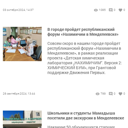
03 октября 2024, 14:37
1085
0
0
В городе пройдет республиканский
форум «Нахимичим в Менделеевске»
Совсем скоро в нашем городе пройдет
республиканский форум «Нахимичим в
Менделеевске», в рамках реализации
проекта «Детская химическая
лаборатория „НАХИМИЧИМ“. Версия 2:
ХИМИЧЕСКИЙ БУМ», при Грантовой
поддержке Движения Первых.
26 сентября 2024, 13:44
799
0
0
Школьники и студенты Мамадыша
посетили две экскурсии в Менделеевске
Накануне 50 обучающихся старших