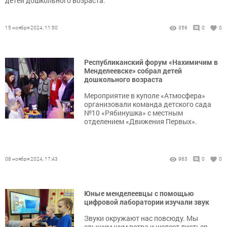
детей дошкольного возраста.
15 ноября 2024, 11:50
356
0
0
Республиканский форум «Нахимичим в
Менделеевске» собрал детей
дошкольного возраста
Мероприятие в куполе «Атмосфера»
организовали команда детского сада
№10 «Рябинушка» с местным
отделением «Движения Первых».
08 ноября 2024, 17:43
963
0
0
Юные менделеевцы с помощью
цифровой лаборатории изучали звук
Звуки окружают нас повсюду. Мы
слышим шум ветра и шелест листьев,