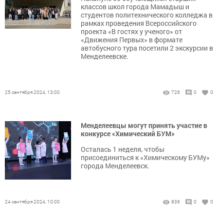
классов школ города Мамадыш и
студентов политехнического колледжа в
рамках проведения Всероссийского
проекта «В гостях у ученого» от
«Движения Первых» в формате
автобусного тура посетили 2 экскурсии в
Менделеевске.
25 сентября 2024, 13:00
726
0
0
Менделеевцы могут принять участие в
конкурсе «Химический БУМ»
Осталась 1 неделя, чтобы
присоединиться к «Химическому БУМу»
города Менделеевск.
24 сентября 2024, 10:00
836
0
0