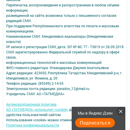
Перепечатка, воспроизведение и распространение в любом объеме
информации,
размещенной на сайте, возможна только с письменного согласия
редакций СМИ.
При поддержке Республиканского агентства по печати и массовым
коммуникациям.
Наименование СМИ: Менделеевск яӊалыклары (Менделеевские
новости)
№ записи о регистрации СМИ, дата: ЭЛ № ФС 77 - 73819 от 28.09.2018
СМИ зарегистрированно Федеральной службой по надзору в сфере
связи,
информационных технологий и массовых коммуникаций
ФИО главного редактора: Искандарова Джулия Анатольевна
Адрес редакции: 423650, Республика Татарстан, Менделеевский р-н, г.
Менделеевск, ул. Фомина, д. 20
Телефон редакции: (85549) 2-14-55
Электронная почта редакции: paradox_12@mail.ru
Учредитель СМИ: АО «ТАТМЕДИА»
Антикоррупционная политика
АО «ТАТМЕДИА» использует «cookie»
для персонализации сервисов и
Мы в Яндекс Дзен
удобства пользователей сайтом.
Использование «cookie» можно отменить в настройках браузера.
Подписаться
Политика конфиденциальности