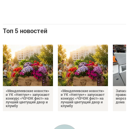
Топ 5 новостей
«Менделеевские новости»
«Менделеевские новости»
Запаса
и УК «Нептун+» запускают
и УК «Нептун+» запускают
правиль
конкурс «ЧЭЧЭК фест» на
конкурс «ЧЭЧЭК фест» на
морозил
лучший цветущий двор и
лучший цветущий двор и
дома
клумбу
клумбу