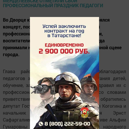
Во Дворце культуры имени С. Гассара состоялся
концерт, посвящённый Дню учителя. В свой
профессиональный праздник преподаватели,
воспитатели, ветераны педагогического труда
принимали награды и поздравления на главной сцене
города.
Глава района Валерий Чершинцев поблагодарил
педагогов за ответственный труд воспитания детей,
обучение, заботу и терпение, а также поздравил их с
профессиональным праздником. Также со словами
приветствия и благодарности к педагогам обратились
депутат Государственной Думы РФ Альфия Когогина и
начальник Управления образования Эрнст
Сафаргалиев. В прошлом году по инициативе Альфии
Гумаровны стартовал городской конкурс народного