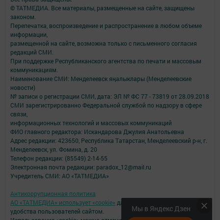
© ТАТМЕДИА. Все материалы, размещенные на сайте, защищены
законом.
Перепечатка, воспроизведение и распространение в любом объеме
информации,
размещенной на сайте, возможна только с письменного согласия
редакций СМИ.
При поддержке Республиканского агентства по печати и массовым
коммуникациям.
Наименование СМИ: Менделеевск яӊалыклары (Менделеевские
новости)
№ записи о регистрации СМИ, дата: ЭЛ № ФС 77 - 73819 от 28.09.2018
СМИ зарегистрированно Федеральной службой по надзору в сфере
связи,
информационных технологий и массовых коммуникаций
ФИО главного редактора: Искандарова Джулия Анатольевна
Адрес редакции: 423650, Республика Татарстан, Менделеевский р-н, г.
Менделеевск, ул. Фомина, д. 20
Телефон редакции: (85549) 2-14-55
Электронная почта редакции: paradox_12@mail.ru
Учредитель СМИ: АО «ТАТМЕДИА»
Антикоррупционная политика
АО «ТАТМЕДИА» использует «cookie»
для персонализации сервисов и
Мы в Яндекс Дзен
удобства пользователей сайтом.