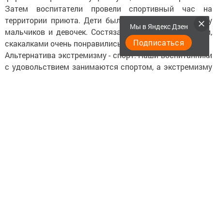
Затем воспитатели провели спортивный час на
территории приюта. Дети были поделены на команду
Мы в Яндекс Дзен
мальчиков и девочек. Состязания с мячом, обручами,
Подписаться
скакалками очень понравились ребятам.
Альтернатива экстремизму - спорт. Наши воспитанники
с удовольствием занимаются спортом, а экстремизму
говорят - НЕТ!
Следите за самым важным и интересным в
Telegram-канале
Татмедиа
Читайте новости Татарстана в
национальном мессенджере MАХ: