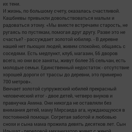
их тени.
И жизнь, по большому счету, оказалась счастливой.
Кашбиевы привыкли довольствоваться малым и
радоваться этому. «Мы вместе встречаем старость, не
ругаясь по пустякам, помогая друг другу. Разве это не
счастье? - рассуждает золотой юбиляр. - В деревне
нашей нет пьющих людей, живем спокойно, общаясь с
соседями. Есть медпункт, клуб, магазин, 56 дворов
всего, но они все заняты, живут более 35 сельчан, есть
молодые семьи. Единственный недостаток - отсутствие
хорошей дороги от трассы до деревни, это примерно
700 метров».
Венчает золотой супружеский юбилей прекрасный
человеческий итог - двое детей, четверо внуков и
правнучка Амина. Они никогда не оставляли без
внимания детей, маму Мирсаеда ага, нуждающуюся в
постоянной помощи. Согретая заботой и любовью
снохи и сына мама прожила девять десятков лет. Сын
Ильшат - передовой механизатор живет с женой