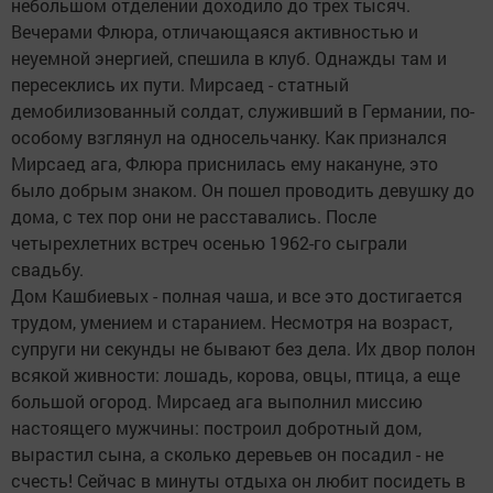
небольшом отделении доходило до трех тысяч.
Вечерами Флюра, отличающаяся активностью и
неуемной энергией, спешила в клуб. Однажды там и
пересеклись их пути. Мирсаед - статный
демобилизованный солдат, служивший в Германии, по-
особому взглянул на односельчанку. Как признался
Мирсаед ага, Флюра приснилась ему накануне, это
было добрым знаком. Он пошел проводить девушку до
дома, с тех пор они не расставались. После
четырехлетних встреч осенью 1962-го сыграли
свадьбу.
Дом Кашбиевых - полная чаша, и все это достигается
трудом, умением и старанием. Несмотря на возраст,
супруги ни секунды не бывают без дела. Их двор полон
всякой живности: лошадь, корова, овцы, птица, а еще
большой огород. Мирсаед ага выполнил миссию
настоящего мужчины: построил добротный дом,
вырастил сына, а сколько деревьев он посадил - не
счесть! Сейчас в минуты отдыха он любит посидеть в