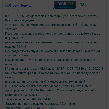
18+
;
© 2011 - 2026. Менделеевск яӊалыклары (Менделеевские новости).
Все права защищены.
© ТАТМЕДИА. Все материалы, размещенные на сайте, защищены
законом.
Перепечатка, воспроизведение и распространение в любом объеме
информации,
размещенной на сайте, возможна только с письменного согласия
редакций СМИ.
При поддержке Республиканского агентства по печати и массовым
коммуникациям.
Наименование СМИ: Менделеевск яӊалыклары (Менделеевские
новости)
№ записи о регистрации СМИ, дата: ЭЛ № ФС 77 - 73819 от 28.09.2018
СМИ зарегистрированно Федеральной службой по надзору в сфере
связи,
информационных технологий и массовых коммуникаций
ФИО главного редактора: Искандарова Джулия Анатольевна
Адрес редакции: 423650, Республика Татарстан, Менделеевский р-н, г.
Менделеевск, ул. Фомина, д. 20
Телефон редакции: (85549) 2-14-55
Электронная почта редакции: paradox_12@mail.ru
Учредитель СМИ: АО «ТАТМЕДИА»