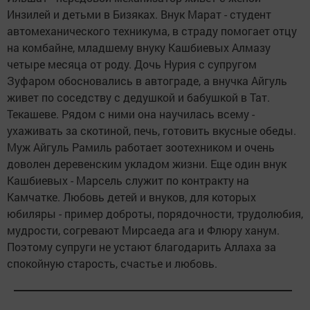
Инзилей и детьми в Бизяках. Внук Марат - студент
автомеханического техникума, в страду помогает отцу
на комбайне, младшему внуку Кашбиевых Алмазу
четыре месяца от роду. Дочь Нурия с супругом
Зуфаром обосновались в автограде, а внучка Айгуль
живет по соседству с дедушкой и бабушкой в Тат.
Текашеве. Рядом с ними она научилась всему -
ухаживать за скотиной, печь, готовить вкусные обеды.
Муж Айгуль Рамиль работает зоотехником и очень
доволен деревенским укладом жизни. Еще один внук
Кашбиевых - Марсель служит по контракту на
Камчатке. Любовь детей и внуков, для которых
юбиляры - пример доброты, порядочности, трудолюбия,
мудрости, согревают Мирсаеда ага и Флюру ханум.
Поэтому супруги не устают благодарить Аллаха за
спокойную старость, счастье и любовь.