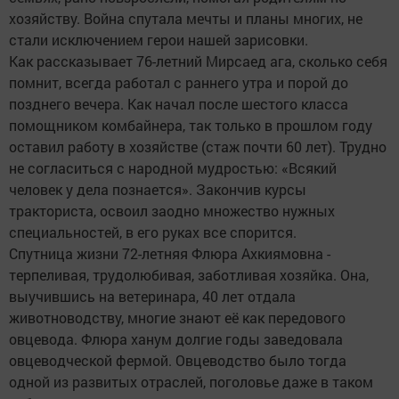
хозяйству. Война спутала мечты и планы многих, не
стали исключением герои нашей зарисовки.
Как рассказывает 76-летний Мирсаед ага, сколько себя
помнит, всегда работал с раннего утра и порой до
позднего вечера. Как начал после шестого класса
помощником комбайнера, так только в прошлом году
оставил работу в хозяйстве (стаж почти 60 лет). Трудно
не согласиться с народной мудростью: «Всякий
человек у дела познается». Закончив курсы
тракториста, освоил заодно множество нужных
специальностей, в его руках все спорится.
Спутница жизни 72-летняя Флюра Ахкиямовна -
терпеливая, трудолюбивая, заботливая хозяйка. Она,
выучившись на ветеринара, 40 лет отдала
животноводству, многие знают её как передового
овцевода. Флюра ханум долгие годы заведовала
овцеводческой фермой. Овцеводство было тогда
одной из развитых отраслей, поголовье даже в таком