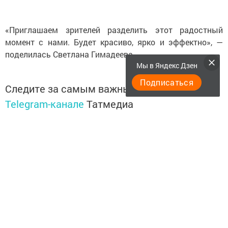
«Приглашаем зрителей разделить этот радостный
момент с нами. Будет красиво, ярко и эффектно», —
поделилась Светлана Гимадеева.
Мы в Яндекс Дзен
Подписаться
Следите за самым важным и интересным в
Telegram-канале
Татмедиа
Читайте новости Татарстана в
национальном мессенджере MАХ:
https://max.ru/tatmedia
Подписывайтесь на
Telegram-канал
«Менделеевские
новости»