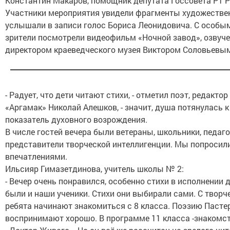
Константин Макаров, помощник депутата Госсовета РТ 
Участники мероприятия увидели фрагменты художестве
услышали в записи голос Бориса Леонидовича. С особы
зрители посмотрели видеофильм «Ночной завод», озву
директором краеведческого музея Виктором Соловьевы
- Радует, что дети читают стихи, - отметил поэт, редакто
«Аргамак» Николай Алешков, - значит, душа потянулась к
показатель духовного возрождения.
В числе гостей вечера были ветераны, школьники, педаго
представители творческой интеллигенции. Мы попросил
впечатлениями.
Ильсияр Гимазетдинова, учитель школы № 2:
- Вечер очень понравился, особенно стихи в исполнении д
были и наши ученики. Стихи они выбирали сами. С творч
ребята начинают знакомиться с 8 класса. Поэзию Пасте
воспринимают хорошо. В программе 11 класса -знакомс