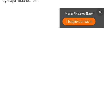
сульфитных солей.
Мы в Яндекс Дзен
Подписаться
Следите за самым важным и интересным в
Telegram-канале
Татмедиа
Читайте новости Татарстана в
национальном мессенджере MАХ:
https://max.ru/tatmedia
Подписывайтесь на
Telegram-канал
«Менделеевские
новости»