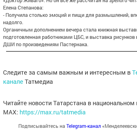
«Доктор Живаго». Но он всё же рассчитан на зрелого чит
Елена Степанова:
- Получила столько эмоций и пищи для размышлений, вп
надолго.
Органичным дополнением вечера стала книжная выстав
подготовленная работниками ЦБС, и выставка рисунков
ДШИ по произведениям Пастернака.
Следите за самым важным и интересным в
T
канале
Татмедиа
Читайте новости Татарстана в национальном
MАХ:
https://max.ru/tatmedia
Подписывайтесь на
Telegram-канал
«Менделеевски