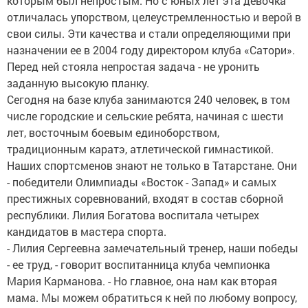
которым был непростым. Но с юных лет эта девочка
отличалась упорством, целеустремленностью и верой в
свои силы. Эти качества и стали определяющими при
назначении ее в 2004 году директором клуба «Сатори».
Перед ней стояла непростая задача - не уронить
заданную высокую планку.
Сегодня на базе клуба занимаются 240 человек, в том
числе городские и сельские ребята, начиная с шести
лет, восточным боевым единоборством,
традиционным каратэ, атлетической гимнастикой.
Наших спортсменов знают не только в Татарстане. Они
- победители Олимпиады «Восток - Запад» и самых
престижных соревнований, входят в состав сборной
республики. Лилия Богатова воспитала четырех
кандидатов в мастера спорта.
- Лилия Сергеевна замечательный тренер, наши победы
- ее труд, - говорит воспитанница клуба чемпионка
Мария Карманова. - Но главное, она нам как вторая
мама. Мы можем обратиться к ней по любому вопросу,