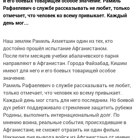
и его боевых товарищей особое значение. Рамиль
Рафаелевич о службе рассказывать не любит, только
отмечает, что человек ко всему привыкает. Каждый
день мог...
Наш земляк Рамиль Ахметшин один из тех, кто
достойно прошёл испытание Афганистаном.
После пяти месяцев учебки абалачевского парня
направляют в Афганистан. Города Файзабад, Кишим
имеют для него и его боевых товарищей особое
значение.
Рамиль Рафаелевич о службе рассказывать не любит,
только отмечает, что человек ко всему привыкает.
Каждый день мог стать для него последним. Но боевой
дух ребят поддерживало стремление защитить рубежи
Родины, выполнить интернациональный долг. По
мнению воина, реальные события, происходившие в
Афганистане, не сможет отразить ни один фильм.
Накануне дня вывода войск из Афганистана от имени