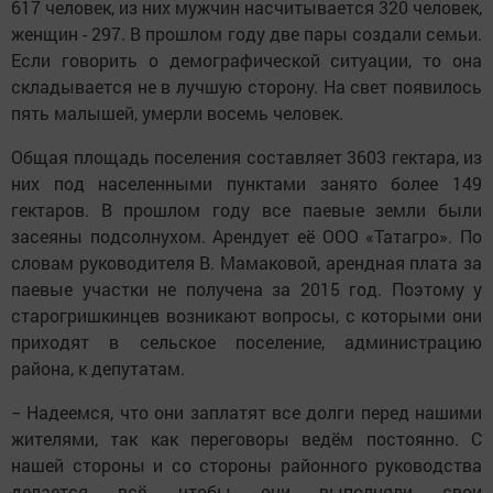
617 человек, из них мужчин насчитывается 320 человек,
женщин - 297. В прошлом году две пары создали семьи.
Если говорить о демографической ситуации, то она
складывается не в лучшую сторону. На свет появилось
пять малышей, умерли восемь человек.
Общая площадь поселения составляет 3603 гектара, из
них под населенными пунктами занято более 149
гектаров. В прошлом году все паевые земли были
засеяны подсолнухом. Арендует её ООО «Татагро». По
словам руководителя В. Мамаковой, арендная плата за
паевые участки не получена за 2015 год. Поэтому у
старогришкинцев возникают вопросы, с которыми они
приходят в сельское поселение, администрацию
района, к депутатам.
− Надеемся, что они заплатят все долги перед нашими
жителями, так как переговоры ведём постоянно. С
нашей стороны и со стороны районного руководства
делается всё, чтобы они выполняли свои