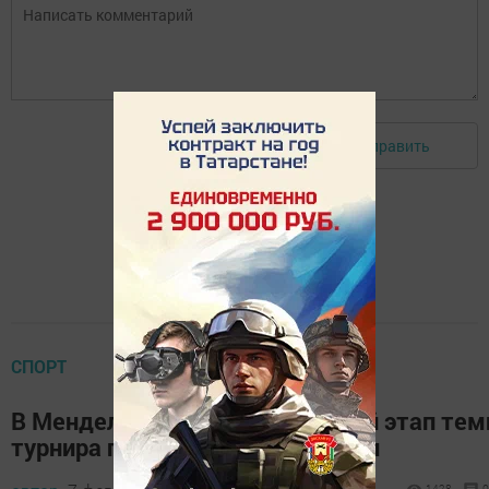
Отправить
Авторизоваться
СПОРТ
В Менделеевске прошел первый этап тем
турнира по шахматам и шашкам
1428
0