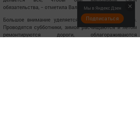
обязательства, − отметила Валентина Мамакова.
Мы в Яндекс Дзен
Подписаться
Большое внимание уделяется благоустройству села.
Проводятся субботники, зимой расчищаются и летом
ремонтируются дороги, облагораживаются
центральные площадки населенных пунктов.
Некоторые виды этих работ проводятся за счет
средств самообложения.
−В этом году постараемся закончить щебенение улиц, в
надлежащий вид приведём памятник, кладбище. Чем
больше соберем в рамках самообложения, тем больше
и сделаем. Сумма, которую нам даёт республика,
напрямую зависит от собранных нами денег. Пока эта
программа в действии, нужно воспользоваться
моментом, − сказала глава Старогришкинского
поселения.
Селяне живут своими хлопотами, ведением личного