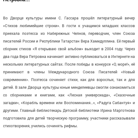
Во Дворце культуры имени С. Гассара прошёл литературный вечер
«Стихов любимейшие строки». В гости к учащимся младших классов
приехала поэтесса из Набережных Челнов, переводчик, член Союза
писателей России и Республики Татарстан Вера Хамидуллина. Её первый
сборник стихов «Я открываю свой альбом» выходит в 2004 году. Через
два года Вера Петровна начинает активно публиковаться в Интернете на
нескольких литературных сайтах. После победы в конкурсе «О, море!», её
принимают в члены Международного Союза Писателей «Новый
современник». Поэтесса сочиняет стихи, как для взрослых, так и для
детей. В зале Дворца культуры юные менделеевцы смогли ознакомиться
со сборниками и книгами, как «Лесная универсиада», «Сказочные
загадки», «Корабль времени или Воспоминания…», «Радуга Сабантуя» и
другими. Главный библиотекарь Детской библиотеки Ирина Марготнова
подготовила для детей творческую программу, участники рассказывали
стихотворения, учились сочинять рифмы.