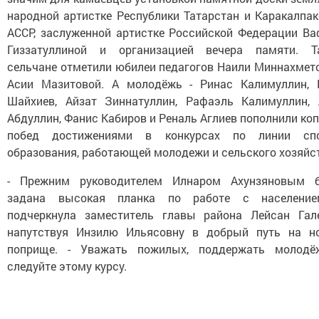
народной артистке Республики Татарстан и Каракалпак
АССР, заслуженной артистке Российской Федерации Ва
Гиззатуллиной и организацией вечера памяти. Т
сельчане отметили юбилеи педагогов Наили Миннахмето
Асии Мазитовой. А молодёжь - Ринас Калимуллин, 
Шайхиев, Айзат Зиннатуллин, Рафаэль Калимуллин, 
Абдуллин, Фанис Кабиров и Реналь Аглиев пополнили ко
побед достижениями в конкурсах по линии спо
образования, работающей молодежи и сельского хозяйс
- Прежним руководителем Илнаром Ахунзяновым 
задана высокая планка по работе с население
подчеркнула заместитель главы района Лейсан Гале
напутствуя Инзилю Ильясовну в добрый путь на н
поприще. - Уважать пожилых, поддержать молодё
следуйте этому курсу.