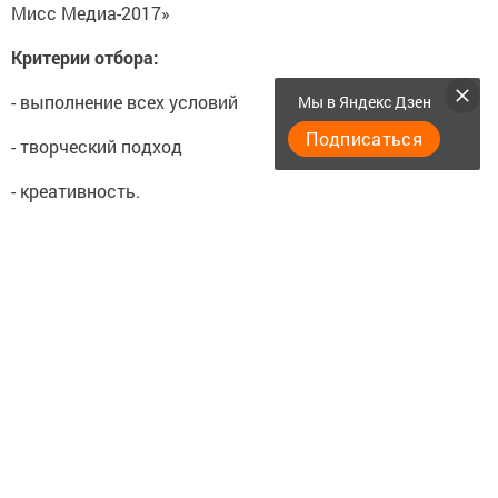
Мисс Медиа-2017»
Критерии отбора:
- выполнение всех условий
Мы в Яндекс Дзен
Подписаться
- творческий подход
- креативность.
Следите за самым важным и интересным в
Telegram-канале
Татмедиа
Читайте новости Татарстана в
национальном мессенджере MАХ:
https://max.ru/tatmedia
Подписывайтесь на
Telegram-канал
«Менделеевские