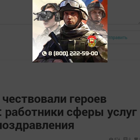
Отправить
Авторизоваться
 чествовали героев
: работники сферы услуг
поздравления
674
0