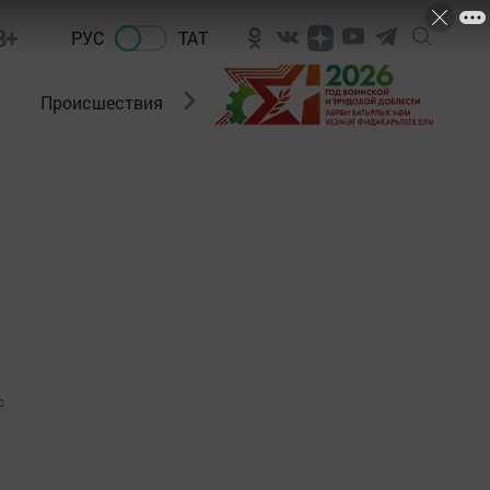
8+
РУС
ТАТ
Происшествия
Новости Госавтоинспекции
0