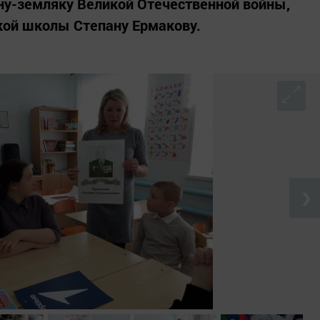
ну-земляку Великой Отечественной войны,
ой школы Степану Ермакову.
❯