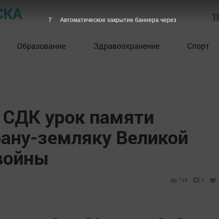
СКА
1
5
Автоматическое закрытие баннера через
Образование
Здравоохранение
Спорт
СДК урок памяти
рану-земляку Великой
войны
749
0