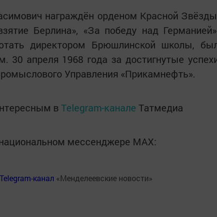
расимович награждён орденом Красной Звёзды
зятие Берлина», «За победу над Германией»
отать директором Брюшлинской школы, бы
. 30 апреля 1968 года за достигнутые успех
епромыслового Управления «Прикамнефть».
интересным в
Telegram-канале
Татмедиа
в национальном мессенджере MАХ:
Telegram-канал
«Менделеевские новости»