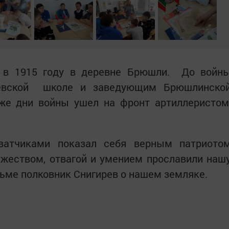
я в 1915 году в деревне Брюшли. До войн
чевской школе и заведующим Брюшлинско
же дни войны ушел на фронт артиллеристом
ватчиками показал себя верным патриото
жеством, отвагой и умением прославили наш
исьме полковник Снигирев о нашем земляке.