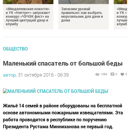
«Менделеевские новости»
Запасаем урожай
«Мендел
и УК «Нептун+» запускают
правильно: как выбрать
и УК «Н
конкурс «ЧЭЧЭК фест» на
морозильник для дачи и
конкурс
лучший цветущий двор и
дома
лучший
клумбу
клумбу
ОБЩЕСТВО
Маленький спасатель от большой беды
автор,
31 октября 2016 - 06:39
1394
0
0
Жильё 14 семей в районе оборудованы на бесплатной
основе автономными пожарными извещателями. Эта
работа проводится в республике по поручению
Президента Рустама Минниханова не первый год.