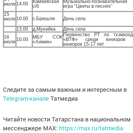
Камаевская
Музыкально-познавательная
14.00
июля
с/б
игра "Цветы в песнях"
15
10.00
с.Брюшли
День села
июля
13.00
д.Мунайка
День села
Первенство РТ по тхэквонд
16
МБУ СОК
10.00
«ВТФ» среди юниоров 
июля
«Химик»
юниорок 15-17 лет
Следите за самым важным и интересным в
Telegram-канале
Татмедиа
Читайте новости Татарстана в национальном
мессенджере MАХ:
https://max.ru/tatmedia