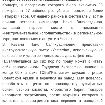
Концерт, в программу которого было включено 35
номеров от 27 районов республики, продлился более
четырёх часов. От нашего района в фестивале участие
принял ветеран химзавода Наис Залялетдинов,
занявший первое место в номинации
«Инструментальное исполнительство» в региональном
туре, состоявшемся в августе в Челнах.
В Казани Наис Саляхутдинович представил
инструментальную пьесу «Yesterday", исполненную на
саксофоне, и удостоен диплома лауреата фестиваля.
Н.Залялетдинов до сих пор по праву может считать
себя заводчанином. Трудовую биографию начинал в
конце 60-х в цехе ГОБиУКБ, затем служил в рядах
Советской Армии и вернулся на завод. Ему довелось
поработать в цехах по производству сульфитных
солей, серной кислоты, хлористого бария, товаров
народного потребления, после закрытия которого в
качестве слесаря-ремонтника перешел в заводской