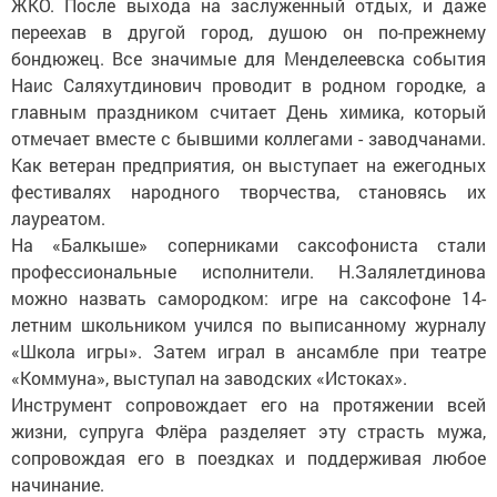
ЖКО. После выхода на заслуженный отдых, и даже
переехав в другой город, душою он по-прежнему
бондюжец. Все значимые для Менделеевска события
Наис Саляхутдинович проводит в родном городке, а
главным праздником считает День химика, который
отмечает вместе с бывшими коллегами - заводчанами.
Как ветеран предприятия, он выступает на ежегодных
фестивалях народного творчества, становясь их
лауреатом.
На «Балкыше» соперниками саксофониста стали
профессиональные исполнители. Н.Залялетдинова
можно назвать самородком: игре на саксофоне 14-
летним школьником учился по выписанному журналу
«Школа игры». Затем играл в ансамбле при театре
«Коммуна», выступал на заводских «Истоках».
Инструмент сопровождает его на протяжении всей
жизни, супруга Флёра разделяет эту страсть мужа,
сопровождая его в поездках и поддерживая любое
начинание.