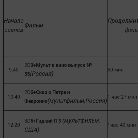
Начало
Продолжит
Фильм
сеанса
фил
2D
0+Мульт в кино выпуск №
9:40
50 мин
(Россия)
55
2D
6+Сказ о Петре и
10:40
1 час 27 мин
(мультфильм,Россия)
Февронии
(мультфильм,
3D
6+Гадкий Я 3
12:20
1час 40 мин
США)