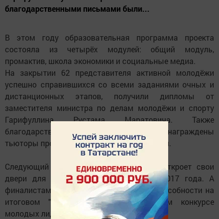
благодарственными письмами были...
В этом году образовательная программа проекта
состояла из четырёх модулей: общий модуль,
промактив, школа экономики и социальные медиа.
На закрытии 62 представителя активной молодёжи
успешно справившихся со всеми заданиями очных и
дистанционных этапов, получили дипломы от
заместителя министра по делам молодёжи и спорту
Гарифуллина Рустама Маратовича. Также
благодарственными письмами были награждены
тьюторы проекта, тренеры и почетное гости.
Следующий сезон "Кадрового резерва" откроет свои
двери для новых участников осенью 2017 года. А
финалистам предстоит проявить свои способности на
итоговом "экзамене" - Республиканском конкурсе
молодых лидеров "Вверх!"