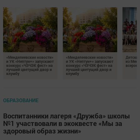
«Менделеевские новости»
«Менделеевские новости»
Детский
и УК «Нептун+» запускают
и УК «Нептун+» запускают
из Менд
конкурс «ЧЭЧЭК фест» на
конкурс «ЧЭЧЭК фест» на
всеросс
лучший цветущий двор и
лучший цветущий двор и
клумбу
клумбу
ОБРАЗОВАНИЕ
Воспитанники лагеря «Дружба» школы
№1 участвовали в экоквесте «Мы за
здоровый образ жизни»