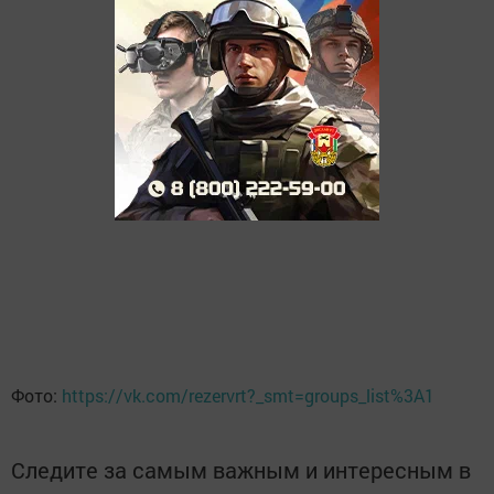
Фото:
https://vk.com/rezervrt?_smt=groups_list%3A1
Следите за самым важным и интересным в