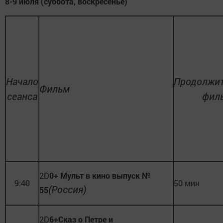
8-9 июля (суббота, воскресенье)
Начало
Продолжит
Фильм
сеанса
фил
2D
0
+
Мульт в кино выпуск №
9:40
50 мин
(Россия)
55
2D
6
+
Сказ о Петре и