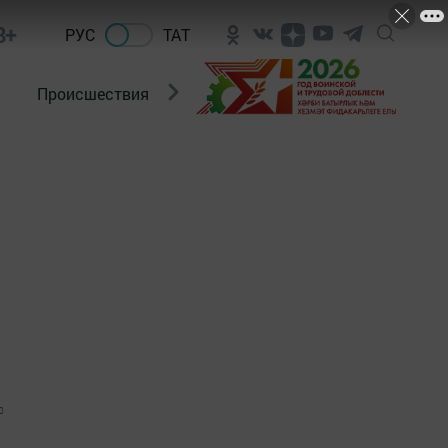
8+
РУС
ТАТ
Происшествия
Новости Госавтоинспекции
0