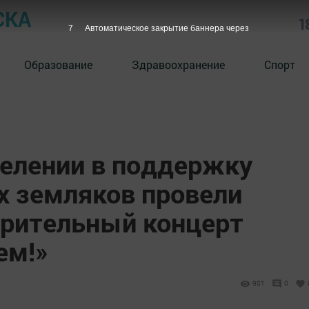
СКА
1
7
Автоматическое закрытие баннера через
Образование
Здравоохранение
Спорт
елении в поддержку
 земляков провели
орительный концерт
ем!»
901
0