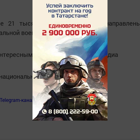
е 21 тысяча 500 рублей будут направлен
альной военной операции.
интересным в
Telegram-канале
Татмедиа
в национальном мессенджере MАХ:
Telegram-канал
«Менделеевские новости»