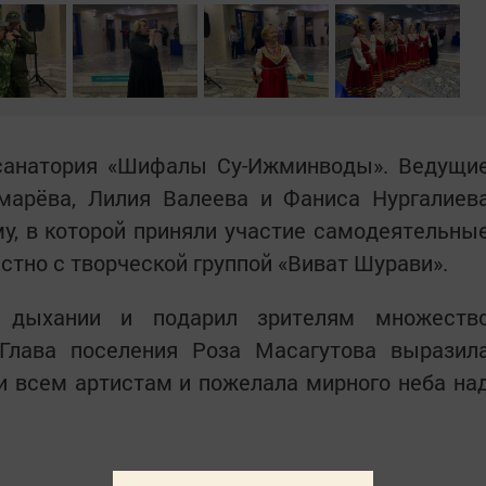
 санатория «Шифалы Су-Ижминводы». Ведущи
марёва, Лилия Валеева и Фаниса Нургалиев
у, в которой приняли участие самодеятельны
тно с творческой группой «Виват Шурави».
 дыхании и подарил зрителям множеств
Глава поселения Роза Масагутова выразил
и всем артистам и пожелала мирного неба на