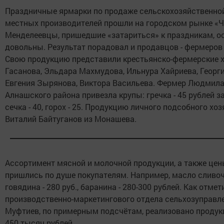
Праздничные ярмарки по продаже сельскохозяйственно
местных производителей прошли на городском рынке «Ч
Менделеевцы, пришедшие «затариться» к праздникам, о
довольны. Результат порадовал и продавцов - фермеров 
Свою продукцию представили крестьянско-фермерские х
Гасанова, Эльдара Махмудова, Ильнура Хайриева, Георг
Евгения Зырянова, Виктора Васильева. Фермер Людмила
Алнашского района привезла крупы: гречка - 45 рублей з
сечка - 40, горох - 25. Продукцию личного подсобного хо
Виталий Байтуганов из Монашева.
Ассортимент мясной и молочной продукции, а также цен
пришлись по душе покупателям. Например, масло сливочно
говядина - 280 руб., баранина - 280-300 рублей. Как отме
производственно-маркетингового отдела сельхозуправл
Муфтиев, по примерным подсчётам, реализовано продук
450 тысяч рублей.