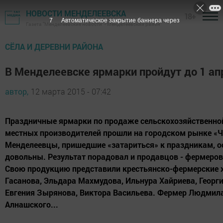
НОВОСТИ МЕНДЕЛЕЕВСКА
18+
6
Автоматическое закрытие баннера через
Газета "Менделеевские новости" - Менделеевский район
СЁЛА И ДЕРЕВНИ РАЙОНА
В Менделеевске ярмарки пройдут до 1 ап
автор,
12 марта 2015 - 07:42
Праздничные ярмарки по продаже сельскохозяйственно
местных производителей прошли на городском рынке «Ч
Менделеевцы, пришедшие «затариться» к праздникам, о
довольны. Результат порадовал и продавцов - фермеров
Свою продукцию представили крестьянско-фермерские 
Гасанова, Эльдара Махмудова, Ильнура Хайриева, Георг
Евгения Зырянова, Виктора Васильева. Фермер Людмил
Алнашского...