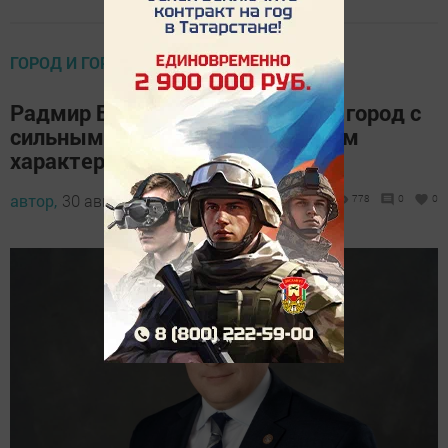
ГОРОД И ГОРОЖАНЕ
Радмир Беляев: Менделеевск – город с
сильным и мудрым бондюжским
характером
автор,
30 августа 2024 - 09:45
778
0
0