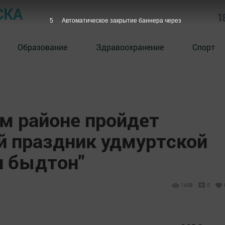
СКА
1
4
Автоматическое закрытие баннера через
Образование
Здравоохранение
Спорт
м районе пройдет
й праздник удмуртской
н быдтон"
1458
0