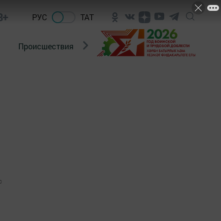
8+
РУС
ТАТ
Происшествия
Новости Госавтоинспекции
0