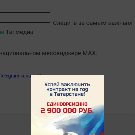
Следите за самым важным
ле
Татмедиа
в национальном мессенджере MАХ:
Telegram-канал
«Менделеевские новости»