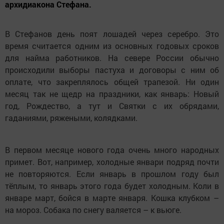
архидиакона Стефана.
В Стефанов день поят лошадей через серебро. Это
время считается одним из основных годовых сроков
для найма работников. На севере России обычно
происходили выборы пастуха и договоры с ним об
оплате, что закреплялось общей трапезой. Ни один
месяц так не щедр на праздники, как январь: Новый
год, Рождество, а тут и Святки с их обрядами,
гаданиями, ряжеными, колядками.
В первом месяце нового года очень много народных
примет. Вот, например, холодные январи подряд почти
не повторяются. Если январь в прошлом году был
тёплым, то январь этого года будет холодным. Коли в
январе март, бойся в марте января. Кошка клубком –
на мороз. Собака по снегу валяется – к вьюге.