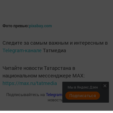
Фото превью:
pixabay.com
Следите за самым важным и интересным в
Telegram-канале
Татмедиа
Читайте новости Татарстана в
национальном мессенджере MАХ:
https://max.ru/tatmedia
Мы в Яндекс Дзен
Подписывайтесь на
Telegram-канал
«Менделеевские
Подписаться
новости»