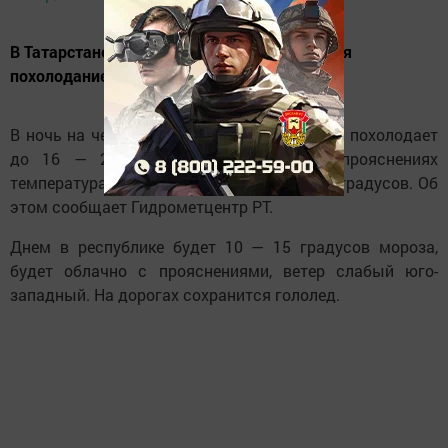
В Татарстане в ночь на 10 января ожидается
похолодание.
В ночь на четверг, 10 января, в Татарстане похолодает
до 16 — 21 градуса мороза, а при прояснениях
температура воздуха снизится еще на 6-7 градусов. Об
этом сообщает Гидрометцентр РТ.
Днем в республике будет 10 — 15 градусов мороза,
будет облачно с прояснениями, ветер слабый юго-
западный. На дорогах сохранится гололед.