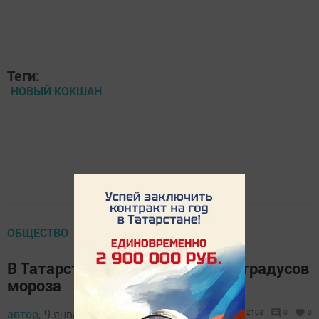
Теги:
НОВЫЙ КОКШАН
ОБЩЕСТВО
В Татарстане похолодает до 28 градусов
мороза
автор,
9 января 2019 - 13:19
2103
0
0