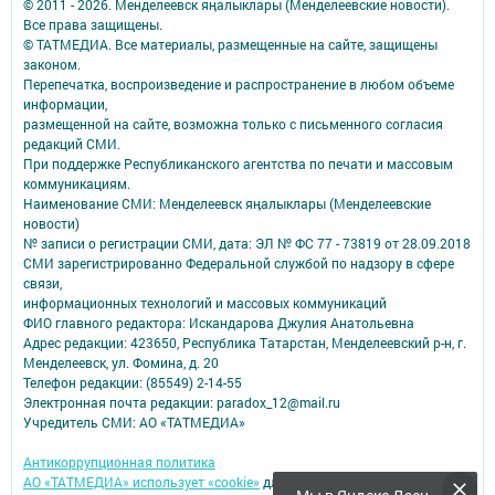
© 2011 - 2026. Менделеевск яӊалыклары (Менделеевские новости).
Все права защищены.
© ТАТМЕДИА. Все материалы, размещенные на сайте, защищены
законом.
Перепечатка, воспроизведение и распространение в любом объеме
информации,
размещенной на сайте, возможна только с письменного согласия
редакций СМИ.
При поддержке Республиканского агентства по печати и массовым
коммуникациям.
Наименование СМИ: Менделеевск яӊалыклары (Менделеевские
новости)
№ записи о регистрации СМИ, дата: ЭЛ № ФС 77 - 73819 от 28.09.2018
СМИ зарегистрированно Федеральной службой по надзору в сфере
связи,
информационных технологий и массовых коммуникаций
ФИО главного редактора: Искандарова Джулия Анатольевна
Адрес редакции: 423650, Республика Татарстан, Менделеевский р-н, г.
Менделеевск, ул. Фомина, д. 20
Телефон редакции: (85549) 2-14-55
Электронная почта редакции: paradox_12@mail.ru
Учредитель СМИ: АО «ТАТМЕДИА»
Антикоррупционная политика
АО «ТАТМЕДИА» использует «cookie»
для персонализации сервисов и