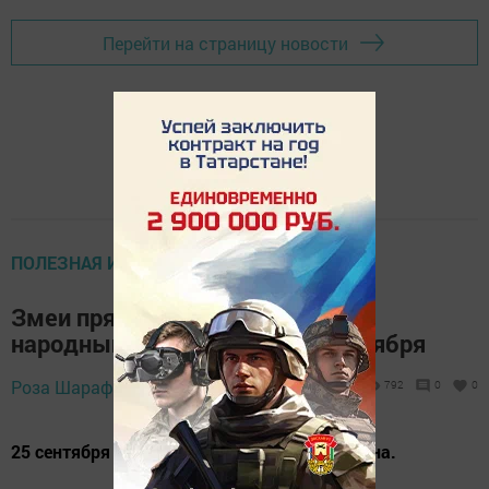
Перейти на страницу новости
ПОЛЕЗНАЯ ИНФОРМАЦИЯ
Змеи прячутся – не жди тепла:
народный календарь на 25 сентября
25 сентября 2024 -
Роза Шарафеева,
792
0
0
18:33
25 сентября – день памяти святого Артамона.