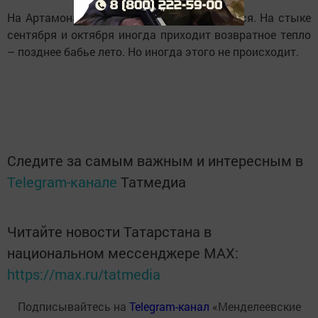
На Артамона змеи уходят в леса и прячутся. На стыке
сентября и октября иногда приходит возвратное тепло
– позднее бабье лето. Но иногда этого не происходит.
Следите за самым важным и интересным в
Telegram-канале
Татмедиа
Читайте новости Татарстана в
национальном мессенджере MАХ:
https://max.ru/tatmedia
Подписывайтесь на
Telegram-канал
«Менделеевские