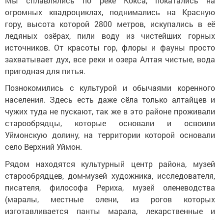
Мы сплавлялись по реке Кокса, покатались на
огромных квадроциклах, поднимались на Красную
гору, высота которой 2800 метров, искупались в её
ледяных озёрах, пили воду из чистейших горных
источников. От красоты гор, флоры и фауны просто
захватывает дух, все реки и озера Алтая чистые, вода
пригодная для питья.
Познокомились с культурой и обычаями коренного
населения. Здесь есть даже сёла только алтайцев и
чужих туда не пускают, так же в это районе проживали
старообрядцы, которые основали и освоили
Уймонскую долину, на территории которой основали
село Верхний Уймон.
Рядом находятся культурный центр района, музей
старообрядцев, дом-музей художника, исследователя,
писателя, философа Рериха, музей оленеводства
(маралы, местные олени, из рогов которых
изготавливается панты марала, лекарственные и