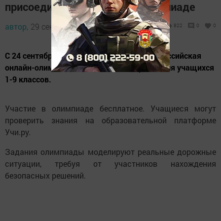
присоединиться к онлайн-олимпиаде
автор,
29 сентября 2024 - 13:56
822
0
0
С 24 сентября по 27 октября пройдет Всероссийская
онлайн-олимпиада «Безопасные дороги» для учащихся
1-9 классов.
Участие в олимпиаде бесплатное. Учащиеся могут
проверить знания на образовательной платформе
Учи.ру.
Задания олимпиады моделируют реальные дорожные
ситуации, требуя от участников нахождения
безопасных решений.