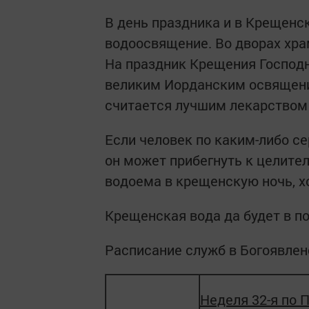
В день праздника и в Крещенс
водоосвящение. Во дворах хра
На праздник Крещения Господн
великим Иорданским освящени
считается лучшим лекарством 
Если человек по каким-либо с
он может прибегнуть к целител
водоема в крещенскую ночь, хо
Крещенская вода да будет в п
Расписание служб в Богоявле
Неделя 32-я по 