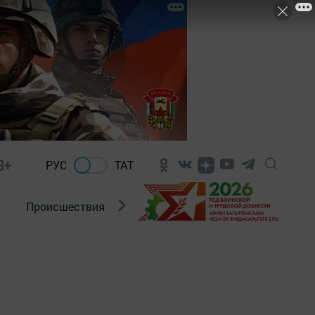
8+
РУС
ТАТ
Происшествия
Новости Госавтоинспекции