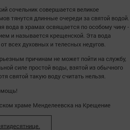
кий сочельник совершается великое
мов тянутся длинные очереди за святой водой.
я вода в храмах освящается по особому чину -
ем и называется крещенской. Эта вода
от всех духовных и телесных недугов.
ерьезным причинам не может пойти на службу,
ьной силе простой воды, взятой из обычного
тя святой такую воду считать нельзя.
омощь!
нском храме Менделеевска на Крещение
Пятидесятнице.