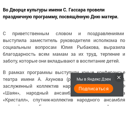
Во Дворце культуры имени С. Гассара провели
праздничную программу, посвящённую Дню матери.
С приветственным словом и поздравлениями
выступила заместитель руководителя исполкома по
социальным вопросам Юлия Рыбакова, выразила
благодарность всем мамам за их труд, терпение и
заботу, которые они вкладывают в воспитание детей.
В рамках программы выступили юные конферансье
театра имени А. Ахунова (рук. Гульназ Стрелкова),
Мы в Яндекс Дзен
заслуженный коллектив народного творчества РФ
Подписаться
«Шаян», народный ансамбль эстрадного танца
«Кристалл», спутник-коллектив народного ансамбля
русской песни «Былина», вокзальная группа «Аккорд»,
Марина Комарова, Айла Гусейнова, ансамбль
«Чингыли» удмуртской воскресной школы, детская
вокально-эстрадная студия «Ля-ля-фа», танцевальная