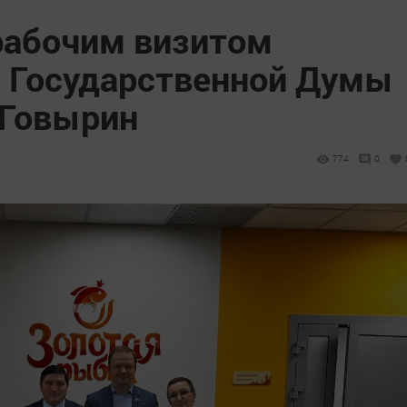
рабочим визитом
т Государственной Думы
 Говырин
774
0