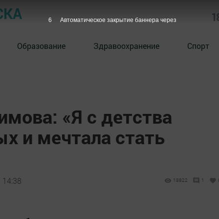
СКА
1
5
Автоматическое закрытие баннера через
Образование
Здравоохранение
Спорт
мова: «Я с детства
х и мечтала стать
 14:38
18822
1