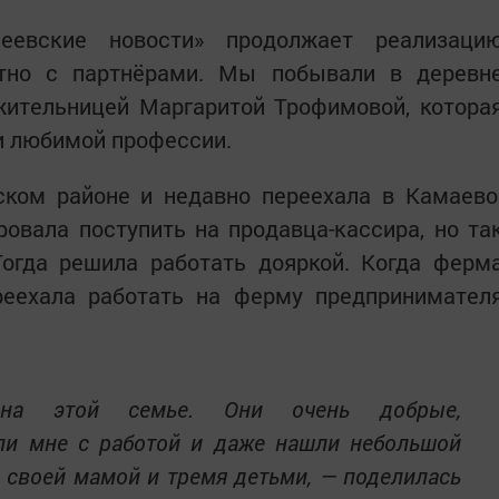
еевские новости» продолжает реализаци
стно с партнёрами. Мы побывали в деревн
жительницей Маргаритой Трофимовой, котора
 и любимой профессии.
ском районе и недавно переехала в Камаево
ровала поступить на продавца-кассира, но та
Тогда решила работать дояркой. Когда ферм
реехала работать на ферму предпринимател
на этой семье. Они очень добрые,
и мне с работой и даже нашли небольшой
о своей мамой и тремя детьми, — поделилась