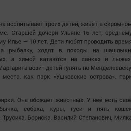
дна воспитывает троих детей, живёт в скромно
ме. Старшей дочери Ульяне 16 лет, среднем
му Илье — 10 лет. Дети любят проводить врем
на рыбалку, ходят в походы на шашлыки
ых, а зимой катаются на санках и лыжах
Маргарита возит детей гулять по Менделеевску
 места, как парк «Ушковские острова», пар
ярки. Она обожает животных. У неё есть сво
 бычка, собака, куры, гуси и пять коше
 Трусиха, Бориска, Василий Степанович, Милк