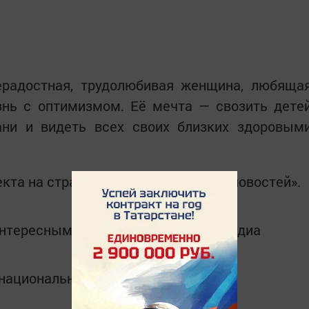
радостная, трудолюбивая женщина, любяща
знь с оптимизмом. Её мечта — свозить дете
ани и видеть всех своих близких здоровым
кта на страницах «Менделеевских новостей».
интересным в
Telegram-канале
Татмедиа
в национальном мессенджере MАХ: