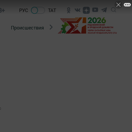
8+
РУС
ТАТ
Происшествия
Новости Госавтоинспекции
0