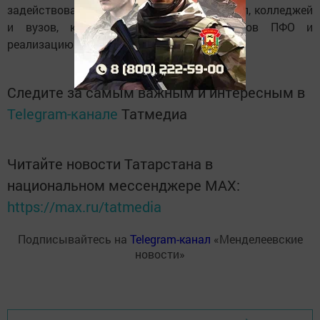
задействование спортивных объектов школ, колледжей
и вузов, концепцию Спартакиады вузов ПФО и
реализацию проекта «Земский тренер».
Следите за самым важным и интересным в
Telegram-канале
Татмедиа
Читайте новости Татарстана в
национальном мессенджере MАХ:
https://max.ru/tatmedia
Подписывайтесь на
Telegram-канал
«Менделеевские
новости»