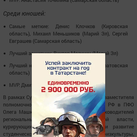
Среди юношей:
Самые меткие: Денис Клочков (Кировская
область), Михаил Меньшиков (Марий Эл), Сергей
Евграшев (Самарская область)
Лучший защитник: Виктор Мазунин (Марий Эл)
Лучший нападающий: Ярослав Бека (Саратовская
область)
MVP: Дмитрий Капаев (Марий Эл)
В рамках Суперфинала под руководством заместителя
полномочного представителя Президента РФ в ПФО
Олега Машковцева прошло совещание руководителей
региональных органов исполнительной власти,
курирующих спорт. Участники обсудили развитие
студенческого спорта, массовой физкультуры,