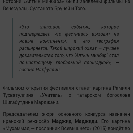
истории «Алтын минбара» были заявлены фильмы из
Венесуэлы, Султаната Бруней и Того.
«Это знаковое событие, которое
подтверждает, что фестиваль выходит на
новые континенты, и его география
расширяется. Такой широкий охват — лучшее
доказательство того, что "Алтын минбар" стал
по-настоящему глобальной площадкой», —
заявил Натфуллин.
Фильмом открытия фестиваля станет картина Рамиля
Тухватуллина
«Учитель»
о татарском богослове
Шигабутдине Марджани.
Председателем жюри основного конкурса назначен
иранский режиссёр
Маджид Маджиди
. Его картина
«Мухаммад — посланник Всевышнего» (2015) войдёт во