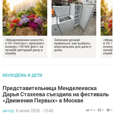
«Менделеевские новости»
Запасаем урожай
«Мендел
и УК «Нептун+» запускают
правильно: как выбрать
и УК «Н
конкурс «ЧЭЧЭК фест» на
морозильник для дачи и
конкурс
лучший цветущий двор и
дома
лучший
клумбу
клумбу
МОЛОДЁЖЬ И ДЕТИ
Представительница Менделеевска
Дарья Стахеева съездила на фестиваль
«Движения Первых» в Москве
автор,
6 июня 2026 - 10:40
514
0
0