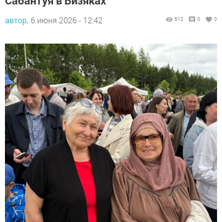
Сабантуя в Бизяках
автор,
6 июня 2026 - 12:42
512
0
0