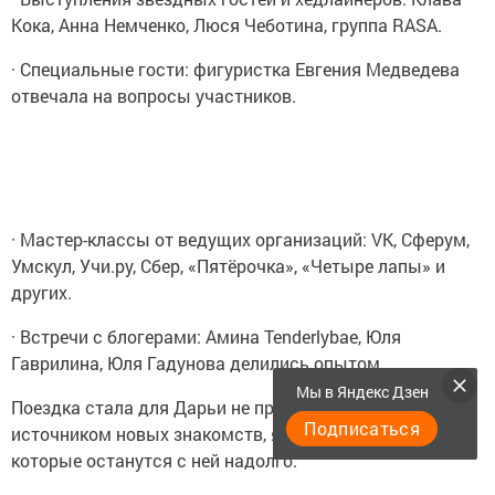
Кока, Анна Немченко, Люся Чеботина, группа RASA.
· Специальные гости: фигуристка Евгения Медведева
отвечала на вопросы участников.
· Мастер-классы от ведущих организаций: VK, Сферум,
Умскул, Учи.ру, Сбер, «Пятёрочка», «Четыре лапы» и
других.
· Встречи с блогерами: Амина Tenderlybae, Юля
Гаврилина, Юля Гадунова делились опытом.
Мы в Яндекс Дзен
Поездка стала для Дарьи не просто фестивалем, а
Подписаться
источником новых знакомств, ярких эмоций и знаний,
которые останутся с ней надолго.