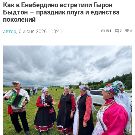
Как в Енабердино встретили Гырон
Быдтон — праздник плуга и единства
поколений
автор,
6 июня 2026 - 13:41
563
0
0