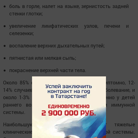
боль в горле, налет на языке, зернистость задней
стенки глотки;
увеличение лимфатических узлов, печени и
селезенки;
воспаление верхних дыхательных путей;
пятнистая или мелкая сыпь;
покраснение верхней части тела.
Около 85% случаев ЭВИ протекает бессимптомно, 12-
14% случаев — как легкое лихорадящее заболевание, и
около 1-3% имеют тяжелое течение, особенно у детей
раннего возраста и лиц с нарушением иммунной
системы.
Наибольшую опасность представляют тяжелые
клинические формы с поражением нервной системы.