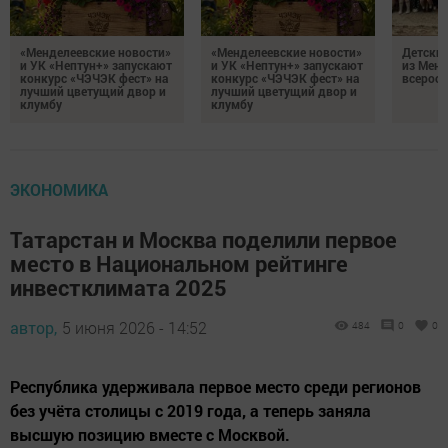
«Менделеевские новости»
«Менделеевские новости»
Детский
и УК «Нептун+» запускают
и УК «Нептун+» запускают
из Менд
конкурс «ЧЭЧЭК фест» на
конкурс «ЧЭЧЭК фест» на
всеросс
лучший цветущий двор и
лучший цветущий двор и
клумбу
клумбу
ЭКОНОМИКА
Татарстан и Москва поделили первое
место в Национальном рейтинге
инвестклимата 2025
автор,
5 июня 2026 - 14:52
484
0
0
Республика удерживала первое место среди регионов
без учёта столицы с 2019 года, а теперь заняла
высшую позицию вместе с Москвой.