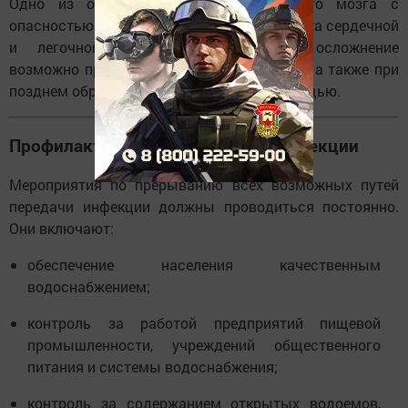
Одно из осложнений — отек головного мозга с
опасностью синдрома вклинения (остановка сердечной
и легочной деятельности). Данное осложнение
возможно при тяжелых формах инфекции, а также при
позднем обращении за медицинской помощью.
Профилактика энтеровирусной инфекции
Мероприятия по прерыванию всех возможных путей
передачи инфекции должны проводиться постоянно.
Они включают:
обеспечение населения качественным
водоснабжением;
контроль за работой предприятий пищевой
промышленности, учреждений общественного
питания и системы водоснабжения;
контроль за содержанием открытых водоемов,