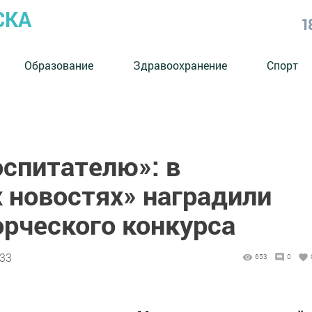
СКА
1
Образование
Здравоохранение
Спорт
оспитателю»: в
 новостях» наградили
орческого конкурса
:33
653
0