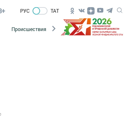
8+
РУС
ТАТ
Происшествия
Новости Госавтоинспекции
0