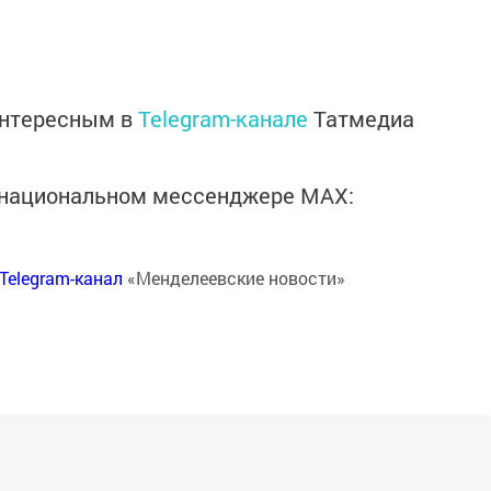
интересным в
Telegram-канале
Татмедиа
в национальном мессенджере MАХ:
Telegram-канал
«Менделеевские новости»