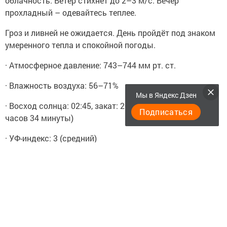
облачность. Ветер стихнет до 2–3 м/с. Вечер
прохладный – одевайтесь теплее.
Гроз и ливней не ожидается. День пройдёт под знаком
умеренного тепла и спокойной погоды.
· Атмосферное давление: 743–744 мм рт. ст.
· Влажность воздуха: 56–71%
Мы в Яндекс Дзен
· Восход солнца: 02:45, закат: 20:19 (долгота дня – 17
Подписаться
часов 34 минуты)
· УФ-индекс: 3 (средний)
Следите за самым важным и интересным в
Telegram-канале
Татмедиа
Читайте новости Татарстана в