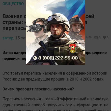
ОБЩЕСТВО
Важная статистика для жизни всей
страны: началась Всероссийская
перепись населения
автор,
15 октября 2021 - 09:45
1438
0
0
Из-за пандемии коронавирусной инфекции проведение
переписи переносили три раза.
Это третья перепись населения в современной истории
России: две предыдущие прошли в 2010 и 2002 годах.
Зачем проводят перепись населения?
Перепись населения — самый эффективный и зачастую
единственный способ получить эту информацию и на
ее основе определить, сколько в стране жителей, какие