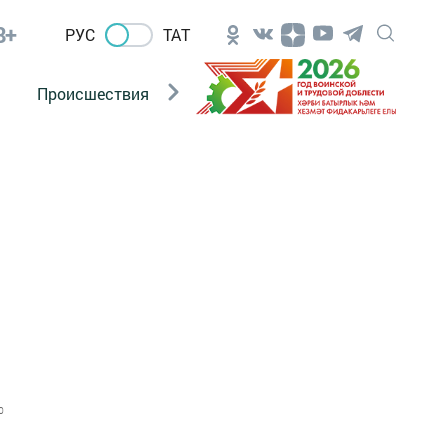
8+
РУС
ТАТ
Происшествия
Новости Госавтоинспекции
0