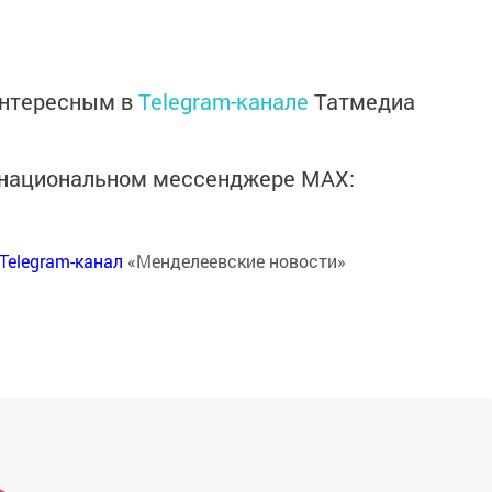
интересным в
Telegram-канале
Татмедиа
в национальном мессенджере MАХ:
Telegram-канал
«Менделеевские новости»