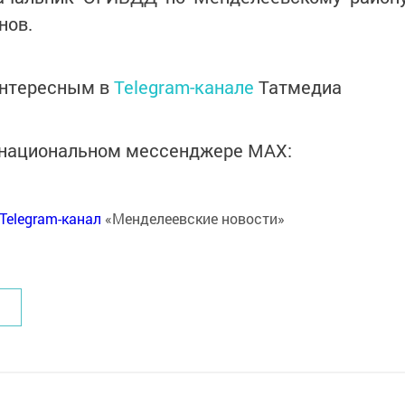
нов.
интересным в
Telegram-канале
Татмедиа
в национальном мессенджере MАХ:
Telegram-канал
«Менделеевские новости»