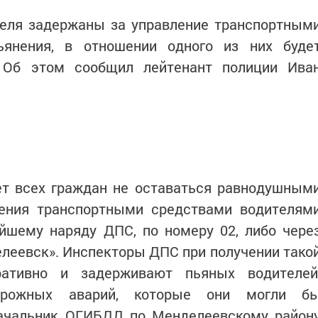
теля задержаны за управление транспортным
ьянения, в отношении одного из них буде
. Об этом сообщил лейтенант полиции Ива
ет всех граждан не оставаться равнодушным
ения транспортными средствами водителям
йшему наряду ДПС, по номеру 02, либо чере
леевск». Инспекторы ДПС при получении тако
ративно и задерживают пьяных водителей
орожных аварий, которые они могли б
начальник ОГИБДД по Менделеевскому район