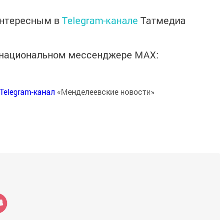
интересным в
Telegram-канале
Татмедиа
в национальном мессенджере MАХ:
Telegram-канал
«Менделеевские новости»