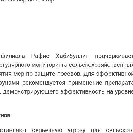
 филиала Рафис Хабибуллин подчеркивае
егулярного мониторинга сельскохозяйственны
ятия мер по защите посевов. Для эффективно
унами рекомендуется применение препарат
», демонстрирующего эффективность на уровн
унов
тавляют серьезную угрозу для сельског