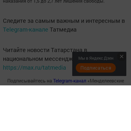
наказания от 1,5 до 2,7 лет лишения свободы.
Следите за самым важным и интересным в
Telegram-канале
Татмедиа
Читайте новости Татарстана в
национальном мессенджере MАХ:
Мы в Яндекс Дзен
https://max.ru/tatmedia
Подписаться
Подписывайтесь на
Telegram-канал
«Менделеевские
новости»
Перейти на страницу новости