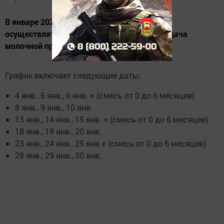
В январе 2025 года в Менделеевске будет
осуществляться регулярная поставка и выдача
молочной продукции для населения.
График включает следующие даты:
4 янв., 5 янв., 6 янв. + (смесь от 0 до 6 месяцев)
8 янв., 9 янв., 10 янв.
13 янв., 14 янв., 15 янв. + (смесь от 0 до 6 месяцев)
18 янв., 19 янв., 20 янв.
23 янв., 24 янв., 25 янв.+ (смесь от 0 до 6 месяцев)
28 янв., 29 янв., 30 янв.