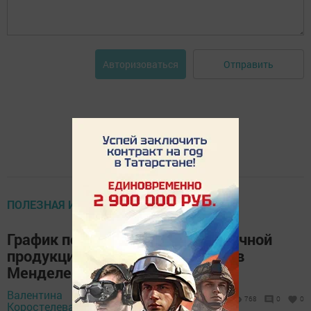
Отправить
Авторизоваться
ПОЛЕЗНАЯ ИНФОРМАЦИЯ
График поставки и выдачи молочной
продукции на январь 2025 года в
Менделеевске
Валентина
29 декабря 2024 -
768
0
0
Коростелева,
16:34