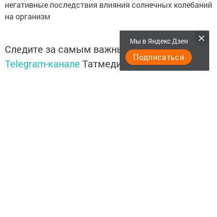
негативные последствия влияния солнечных колебаний
на организм
Мы в Яндекс Дзен
Следите за самым важным и интересным в
Подписаться
Telegram-канале
Татмедиа
Читайте новости Татарстана в
национальном мессенджере MАХ:
https://max.ru/tatmedia
Подписывайтесь на
Telegram-канал
«Менделеевские
новости»
Перейти на страницу новости