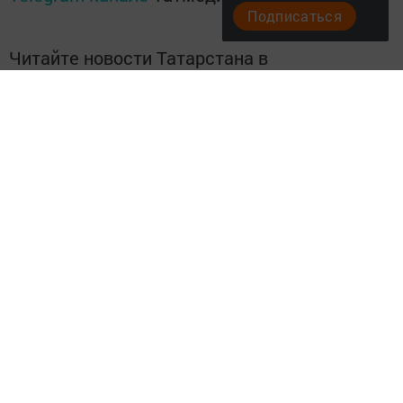
Подписаться
Читайте новости Татарстана в
национальном мессенджере MАХ:
https://max.ru/tatmedia
Подписывайтесь на
Telegram-канал
«Менделеевские
новости»
Перейти на страницу новости