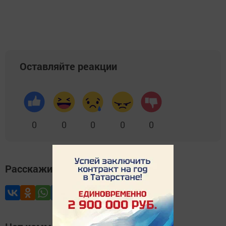
Оставляйте реакции
0
0
0
0
0
Расскажите друзьям