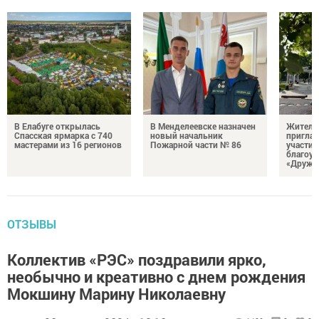
В Елабуге открылась
В Менделеевске назначен
Жителе
Спасская ярмарка с 740
новый начальник
пригла
мастерами из 16 регионов
Пожарной части № 86
участие
благоус
«Дружб
ОТЗЫВЫ
Коллектив «РЭС» поздравили ярко,
необычно и креативно с днем рождения
Мокшину Марину Николаевну