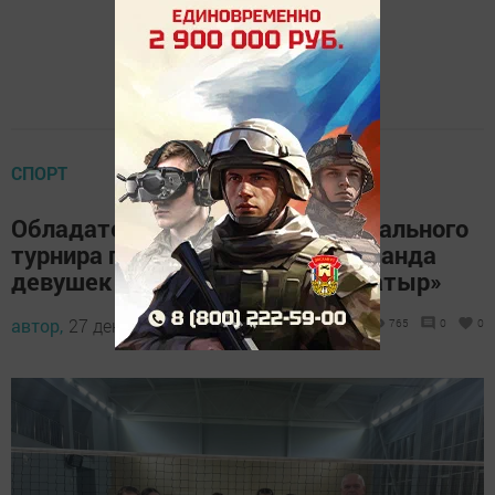
СПОРТ
Обладателем Кубка Межрегионального
турнира по волейболу стала команда
девушек Спортивной школы «Батыр»
автор,
27 декабря 2024 - 08:40
765
0
0