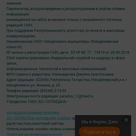
законом.
Перепечатка, воспроизведение и распространение в любом объеме
информации,
размещенной на сайте, возможна только с письменного согласия
редакций СМИ.
При поддержке Республиканского агентства по печати и массовым
коммуникациям.
Наименование СМИ: Менделеевск яӊалыклары (Менделеевские
новости)
№ записи о регистрации СМИ, дата: ЭЛ № ФС 77 - 73819 от 28.09.2018
СМИ зарегистрированно Федеральной службой по надзору в сфере
связи,
информационных технологий и массовых коммуникаций
ФИО главного редактора: Искандарова Джулия Анатольевна
Адрес редакции: 423650, Республика Татарстан, Менделеевский р-н, г.
Менделеевск, ул. Фомина, д. 20
Телефон редакции: (85549) 2-14-55
Электронная почта редакции: paradox_12@mail.ru
Учредитель СМИ: АО «ТАТМЕДИА»
Антикоррупционная политика
АО «ТАТМЕДИА» использует «cookie»
для персонализации сервисов и
Мы в Яндекс Дзен
удобства пользователей сайтом.
Использование «cookie» можно отменить в настройках браузера.
Подписаться
Политика конфиденциальности