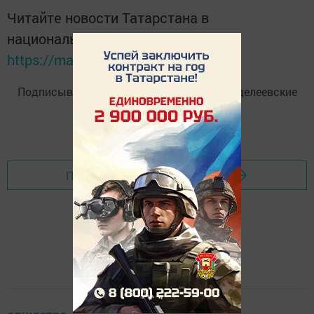
Читайте новости Татарстана в
национальном мессенджере MАХ:
https://max.ru/tatmedia
Подписывайтесь на
Telegram-канал
«Менделеевские
новости»
Перейти на страницу новости