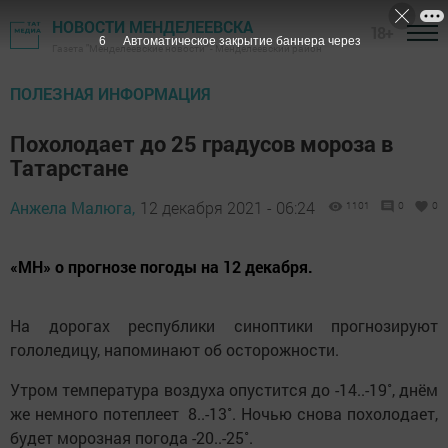
НОВОСТИ МЕНДЕЛЕЕВСКА
18+
5
Автоматическое закрытие баннера через
Газета "Менделеевские новости" - Менделеевский район
ПОЛЕЗНАЯ ИНФОРМАЦИЯ
Похолодает до 25 градусов мороза в
Татарстане
Анжела Малюга,
12 декабря 2021 - 06:24
1101
0
0
«МН» о прогнозе погоды на 12 декабря.
На дорогах республики синоптики прогнозируют
гололедицу, напоминают об осторожности.
Утром температура воздуха опустится до -14..-19˚, днём
же немного потеплеет 8..-13˚. Ночью снова похолодает,
будет морозная погода -20..-25˚.