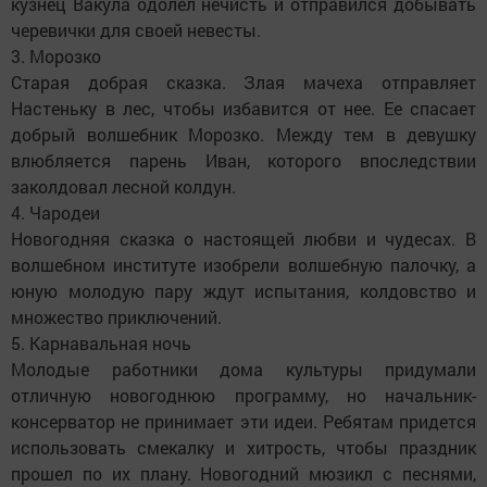
кузнец Вакула одолел нечисть и отправился добывать
черевички для своей невесты.
3. Морозко
Старая добрая сказка. Злая мачеха отправляет
Настеньку в лес, чтобы избавится от нее. Ее спасает
добрый волшебник Морозко. Между тем в девушку
влюбляется парень Иван, которого впоследствии
заколдовал лесной колдун.
4. Чародеи
Новогодняя сказка о настоящей любви и чудесах. В
волшебном институте изобрели волшебную палочку, а
юную молодую пару ждут испытания, колдовство и
множество приключений.
5. Карнавальная ночь
Молодые работники дома культуры придумали
отличную новогоднюю программу, но начальник-
консерватор не принимает эти идеи. Ребятам придется
использовать смекалку и хитрость, чтобы праздник
прошел по их плану. Новогодний мюзикл с песнями,