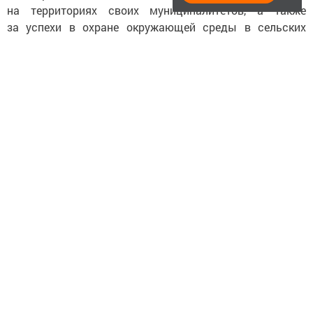
на территориях своих муниципалитетов, а также
за успехи в охране окружающей среды в сельских
населенных пунктах республики.
Для сферы экологического образования
предусмотрено три категории: детские сады, школы
и высшие учебные заведения вместе с организациями
дополнительного образования. Кроме того, статус
лидера в области экологии может быть присвоен
за педагогические инициативы и систематическую
работу в области экологического просвещения
в детском саду, школе или высшем учебном заведении.
Также две номинации предназначены для
общественных объединений и частных лиц.