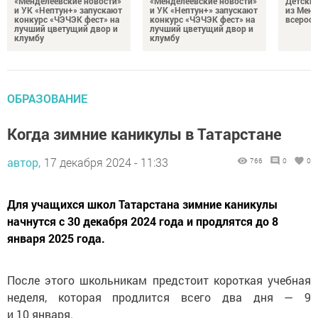
«Менделеевские новости»
«Менделеевские новости»
Детский
и УК «Нептун+» запускают
и УК «Нептун+» запускают
из Менд
конкурс «ЧЭЧЭК фест» на
конкурс «ЧЭЧЭК фест» на
всеросс
лучший цветущий двор и
лучший цветущий двор и
клумбу
клумбу
ОБРАЗОВАНИЕ
Когда зимние каникулы в Татарстане
автор,
17 декабря 2024 - 11:33
766
0
0
Для учащихся школ Татарстана зимние каникулы
начнутся с 30 декабря 2024 года и продлятся до 8
января 2025 года.
После этого школьникам предстоит короткая учебная
неделя, которая продлится всего два дня — 9
и 10 января.