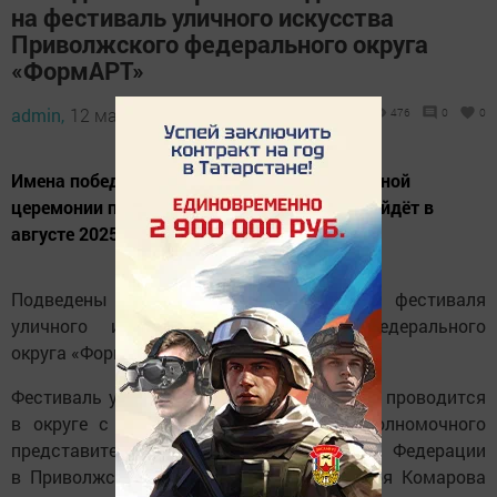
на фестиваль уличного искусства
Приволжского федерального округа
«ФормАРТ»
admin,
12 мая 2025 - 09:00
476
0
0
Имена победителей объявят на торжественной
церемонии подведения итогов, которая пройдёт в
августе 2025 года в Кирове.
Подведены итоги заявочной кампании фестиваля
уличного искусства Приволжского федерального
округа «ФормАРТ».
Фестиваль уличного искусства «ФормАРТ» проводится
в округе с 2020 года по инициативе полномочного
представителя Президента Российской Федерации
в Приволжском федеральном округе Игоря Комарова