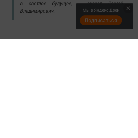
в светлое будущее, – сказал Сергей
Мы в Яндекс Дзен
Владимирович.
Подписаться
Следите за самым важным и интересным в
Telegram-канале
Татмедиа
Читайте новости Татарстана в
национальном мессенджере MАХ:
https://max.ru/tatmedia
Подписывайтесь на
Telegram-канал
«Менделеевские
новости»