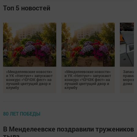
Топ 5 новостей
«Менделеевские новости»
«Менделеевские новости»
Запаса
и УК «Нептун+» запускают
и УК «Нептун+» запускают
правиль
конкурс «ЧЭЧЭК фест» на
конкурс «ЧЭЧЭК фест» на
морозил
лучший цветущий двор и
лучший цветущий двор и
дома
клумбу
клумбу
80 ЛЕТ ПОБЕДЫ
В Менделеевске поздравили тружеников
тыла