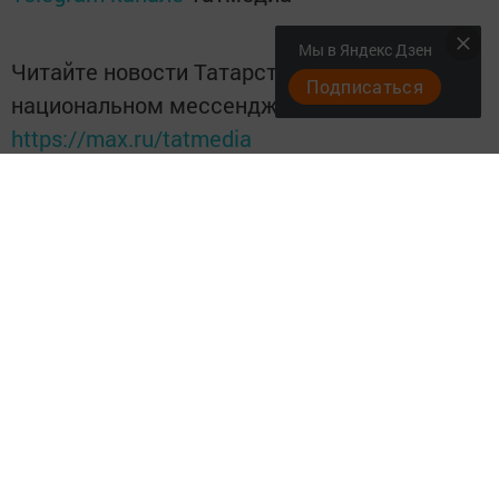
Мы в Яндекс Дзен
Читайте новости Татарстана в
Подписаться
национальном мессенджере MАХ:
https://max.ru/tatmedia
Подписывайтесь на
Telegram-канал
«Менделеевские
новости»
Перейти на страницу новости