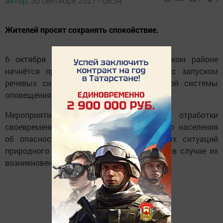
автор,
30 сентября 2021 - 08:54
Жителей просят сохранять спокойствие.
6 октября в 10.40 часов в Менделеевском районе
начнётся проверка систем оповещения с запуском
речевых сиренных установок и локальной системы
оповещения АО «Аммоний».
Мероприятие проводится с целью отработки
своевременное доведение информации до населения
об опасностях при угрозе чрезвычайных ситуаций
природного и техногенного характера или в случае их
возникновения.