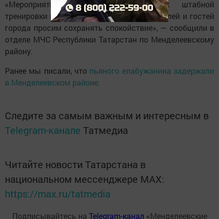
«Мероприятие проводится в рамках штабной
тренировки по гражданской обороне. Жителей и гостей
города просим сохранять спокойствие», — сообщили в
отделе МЧС Республики Татарстан по Менделеевскому
району.
Ранее мы писали, что
пьяного елабужанина задержали
в Менделеевском районе.
Следите за самым важным и интересным в
Telegram-канале
Татмедиа
Читайте новости Татарстана в
национальном мессенджере MАХ:
https://max.ru/tatmedia
Подписывайтесь на
Telegram-канал
«Менделеевские