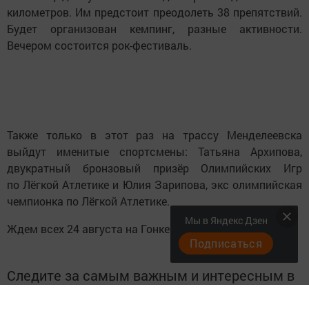
километров. Им предстоит преодолеть 38 препятствий.
Будет организован кемпинг, разные активности.
Вечером состоится рок-фестиваль.
Также только в этот раз на трассу Менделеевска
выйдут именитые спортсмены: Татьяна Архипова,
двукратный бронзовый призёр Олимпийских Игр
по Лёгкой Атлетике и Юлия Зарипова, экс олимпийская
чемпионка по Лёгкой Атлетике.
Мы в Яндекс Дзен
Ждем всех 24 августа на Гонке Героев Менделеевска.
Подписаться
Следите за самым важным и интересным в
Telegram-канале
Татмедиа