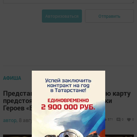
Отправить
Авторизоваться
АФИША
Представляем вашему вниманию карту
предстоящего приключения Гонки
Героев «Битва эпох»
автор,
8 августа 2024 - 08:42
571
0
0