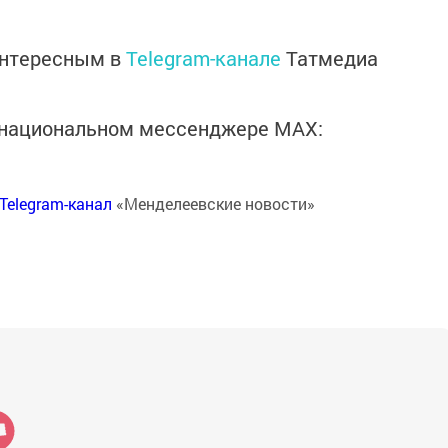
интересным в
Telegram-канале
Татмедиа
в национальном мессенджере MАХ:
Telegram-канал
«Менделеевские новости»