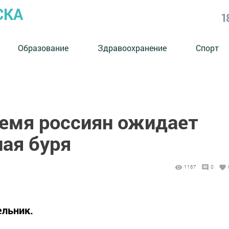
СКА
1
Образование
Здравоохранение
Спорт
емя россиян ожидает
ная буря
1167
0
ельник.