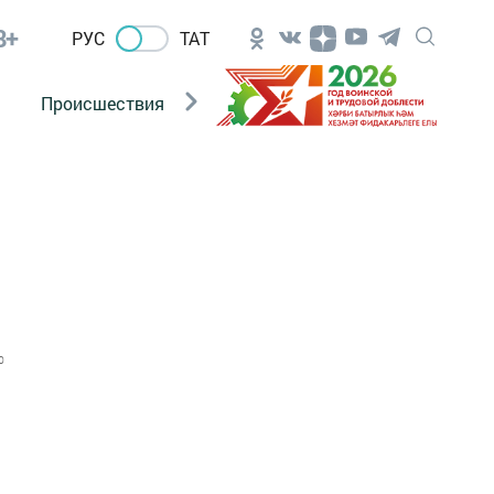
8+
РУС
ТАТ
Происшествия
Новости Госавтоинспекции
0