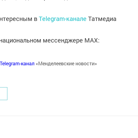
интересным в
Telegram-канале
Татмедиа
в национальном мессенджере MАХ:
Telegram-канал
«Менделеевские новости»