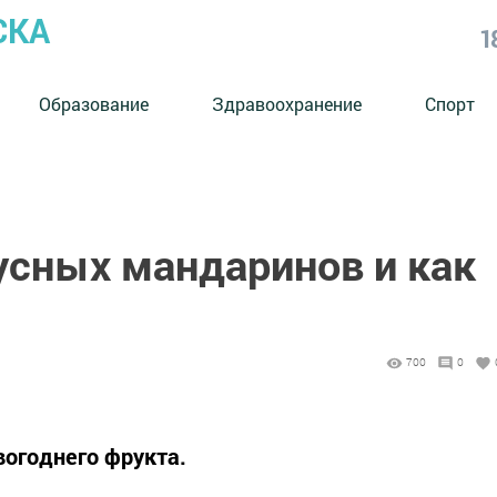
СКА
1
Образование
Здравоохранение
Спорт
усных мандаринов и как
700
0
вогоднего фрукта.