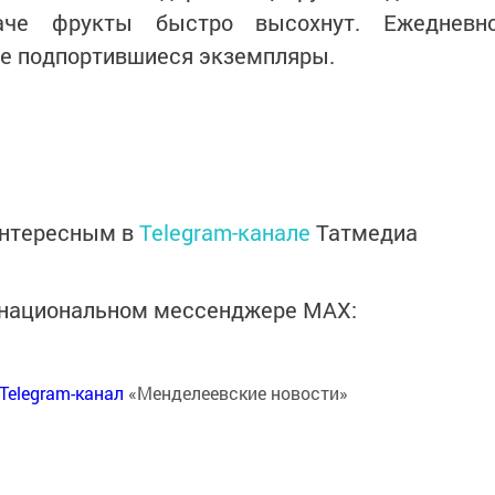
наче фрукты быстро высохнут. Ежедневн
те подпортившиеся экземпляры.
интересным в
Telegram-канале
Татмедиа
в национальном мессенджере MАХ:
Telegram-канал
«Менделеевские новости»