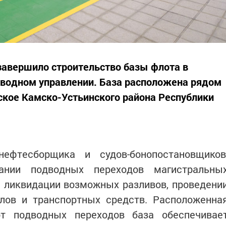
завершило строительство базы флота в
водном управлении. База расположена рядом
ское Камско-Устьинского района Республики
нефтесборщика и судов-бонопостановщиков
вании подводных переходов магистральны
и ликвидации возможных разливов, проведени
алов и транспортных средств. Расположенна
т подводных переходов база обеспечивае