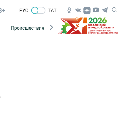
8+
РУС
ТАТ
Происшествия
Новости Госавтоинспекции
0