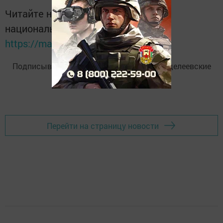
Читайте новости Татарстана в
национальном мессенджере MАХ:
https://max.ru/tatmedia
Подписывайтесь на
Telegram-канал
«Менделеевские
новости»
Перейти на страницу новости