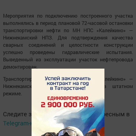
Мероприятия по подключению построенного участка
выполнялись в период плановой 72-часовой остановки
транспортировки нефти по МН НПС «Калейкино» —
Нижнекамский НПЗ. Для подтверждения качества
сварных соединений и целостности конструкции
успешно проведены гидравлические испытания.
Выведенный из эксплуатации участок нефтепровода
демонтирован.
Транспортировка нефти по МН НПС «Калейкино» —
Нижнекамский НПЗ осуществляется в штатном
режиме.
Следите за самым важным и интересным в
Telegram-канале
Татмедиа