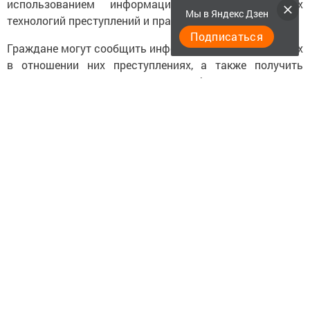
использованием информационно-коммуникационных
Мы в Яндекс Дзен
технологий преступлений и правонарушений.
Подписаться
Граждане могут сообщить информацию о совершённых
в отношении них преступлениях, а также получить
разъяснения законодательства, информацию о мерах
профилактики мошенничества.
Звонки принимаются по номеру: 8 (85549) 2-14-88.
Кроме того, по указанному вопросу граждане могут
обратиться на личном приёме в здании прокуратуры
района по адресу: ул. Фомина, д. 11, г. Менделеевск.
Следите за самым важным и интересным в