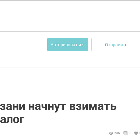
Отправить
Авторизоваться
азани начнут взимать
алог
635
0