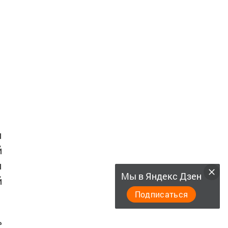
ы
й
ы
Мы в Яндекс Дзен
й
Подписаться
ь