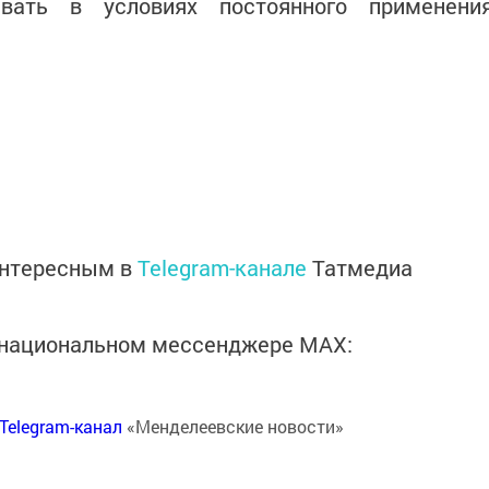
ать в условиях постоянного применени
интересным в
Telegram-канале
Татмедиа
в национальном мессенджере MАХ:
Telegram-канал
«Менделеевские новости»