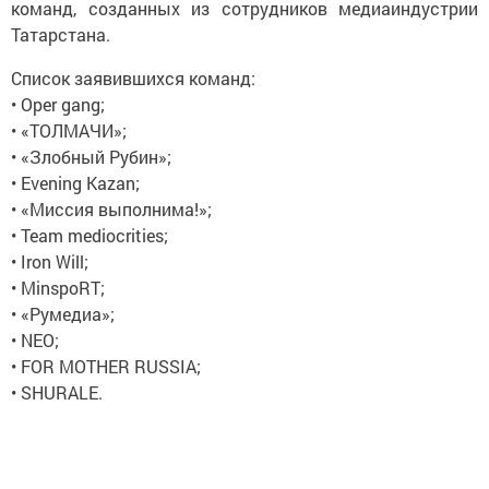
команд, созданных из сотрудников медиаиндустрии
Татарстана.
Список заявившихся команд:
• Oper gang;
• «ТОЛМАЧИ»;
• «Злобный Рубин»;
• Evening Kazan;
• «Миссия выполнима!»;
• Team mediocrities;
• Iron Will;
• MinspoRT;
• «Румедиа»;
• NEO;
• FOR MOTHER RUSSIA;
• SHURALE.