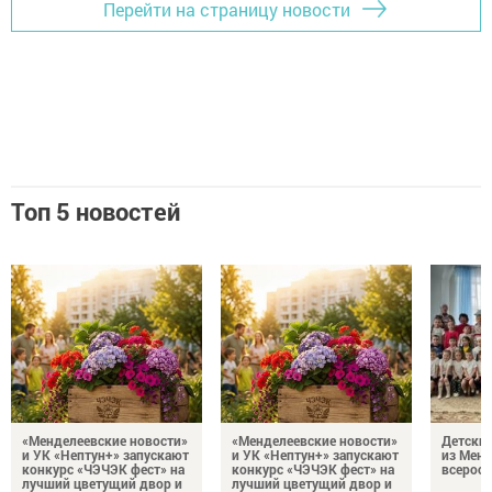
Перейти на страницу новости
Топ 5 новостей
«Менделеевские новости»
«Менделеевские новости»
Детский
и УК «Нептун+» запускают
и УК «Нептун+» запускают
из Менд
конкурс «ЧЭЧЭК фест» на
конкурс «ЧЭЧЭК фест» на
всеросс
лучший цветущий двор и
лучший цветущий двор и